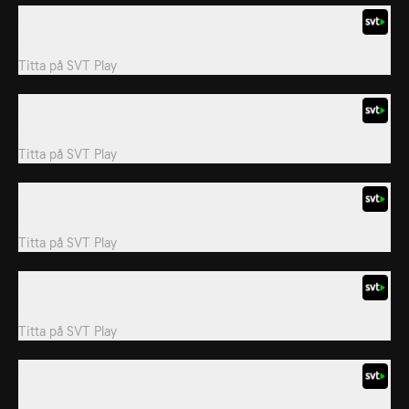
21. Troll-gongen
Vansinniga äventyr i en monsterfylld värld!
Titta på
SVT Play
22. Den värsta mardrömmen
Vansinniga äventyr i en monsterfylld värld!
Titta på
SVT Play
23. Oövervinnerlig
Vansinniga äventyr i en monsterfylld värld!
Titta på
SVT Play
24. Hemligheter
Vansinniga äventyr i en monsterfylld värld!
Titta på
SVT Play
25. Mormor och varulven - Del 1
Vansinniga äventyr i en monsterfylld värld!