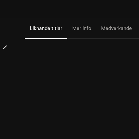
Liknande titlar
Mer info
Medverkande