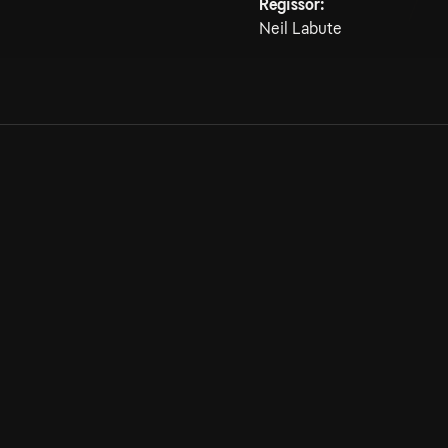
Regissör:
Neil Labute
Allmänna villkor
Kun
Integritetspolicy
Pre
Cookiepolicy
Kon