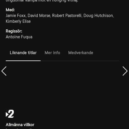
ungdomar kämpa mot en hungrig vithaj.
Med:
Jamie Foxx, David Morse, Robert Pastorelli, Doug Hutchison,
Kimberly Elise
Regissör:
Antoine Fuqua
Liknande titlar
Mer info
Medverkande
Allmänna villkor