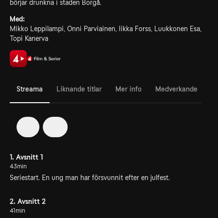
börjar drunkna i staden Borgå.
Med:
Mikko Leppilampi, Onni Parviainen, Iikka Forss, Luukkonen Esa,
Topi Kanerva
Streama
Liknande titlar
Mer info
Medverkande
1
2
1. Avsnitt 1
43min
Seriestart. En ung man har försvunnit efter en julfest.
2. Avsnitt 2
41min