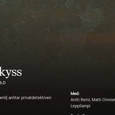
kyss
6.0
Med:
milj anlitar privatdetektiven
Antti Reini, Matti Onni
Leppilampi