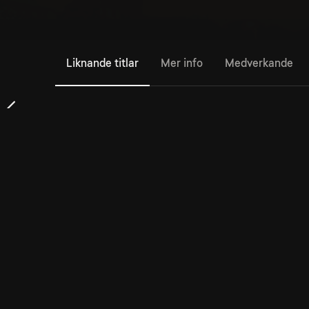
Liknande titlar
Mer info
Medverkande