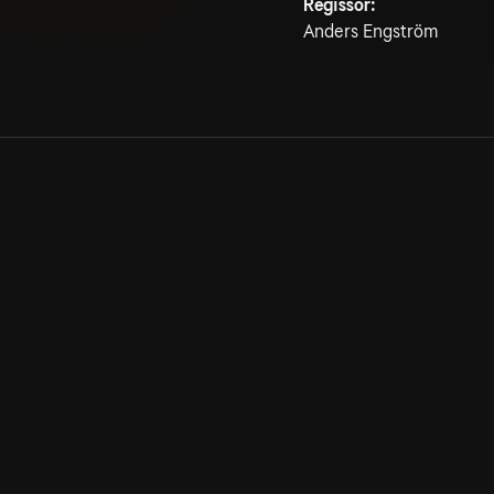
Regissör:
Anders Engström
Allmänna villkor
Kun
Integritetspolicy
Pre
Cookiepolicy
Kon