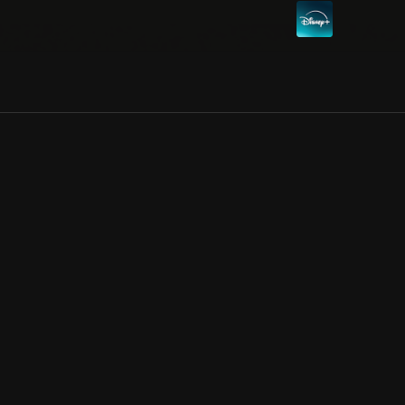
Allmänna villkor
Kun
Integritetspolicy
Pre
Cookiepolicy
Kon