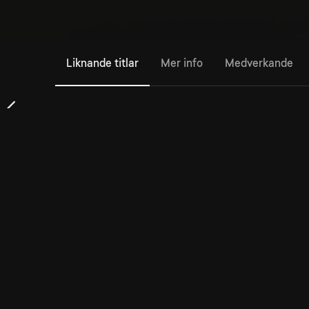
Liknande titlar
Mer info
Medverkande