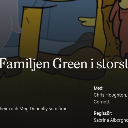
amiljen Green i stors
Med:
Chris Houghton, 
Cornett
nheim och Meg Donnelly som firar
Regissör:
Sabrina Alberghe