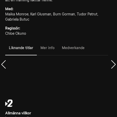
att en främling iakttar henne.
Med:
Maika Monroe, Karl Glusman, Burn Gorman, Tudor Petrut,
Gabriela Butuc
Regissör:
Chloe Okuno
Liknande titlar
Mer info
Medverkande
Allmänna villkor