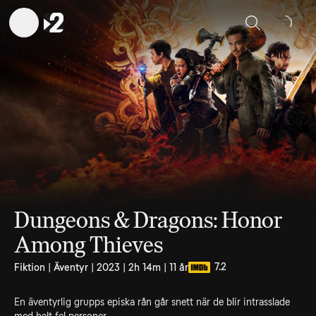
Sök
Dungeons & Dragons: Honor
Among Thieves
7.2
Fiktion | Äventyr | 2023 | 2h 14m | 11 år
En äventyrlig grupps episka rån går snett när de blir intrasslade