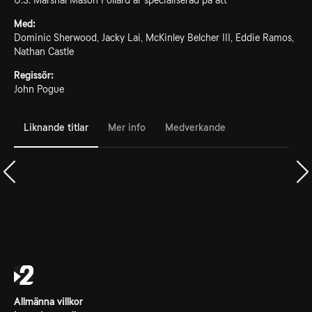
U.S. Marshal Mason Pollard är specialiserad på att
Med:
Dominic Sherwood, Jacky Lai, McKinley Belcher III, Eddie Ramos,
Nathan Castle
Regissör:
John Pogue
Liknande titlar
Mer info
Medverkande
Allmänna villkor