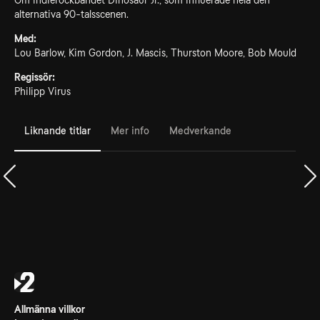
Om indierockbandet Dinosaur Jr., som influerade hela den
alternativa 90-talsscenen.
Med:
Lou Barlow, Kim Gordon, J. Mascis, Thurston Moore, Bob Mould
Regissör:
Philipp Virus
Liknande titlar
Mer info
Medverkande
Allmänna villkor