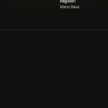
Regissör:
Mario Bava
Allmänna villkor
Kun
Integritetspolicy
Pre
Cookiepolicy
Kon