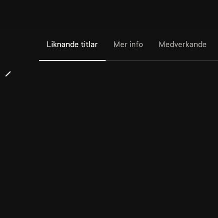
Liknande titlar
Mer info
Medverkande