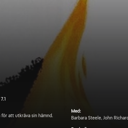
7.1
Med:
för att utkräva sin hämnd.
Barbara Steele, John Richar