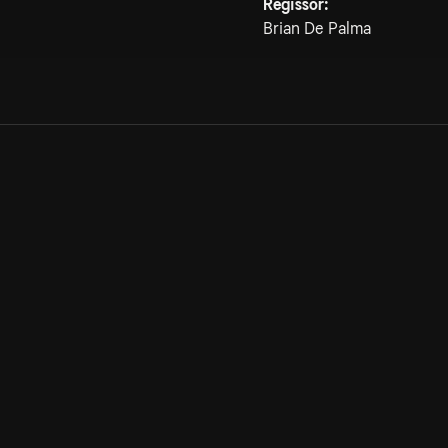
Regissör:
Brian De Palma
Allmänna villkor
Kun
Integritetspolicy
Pre
Cookiepolicy
Kon