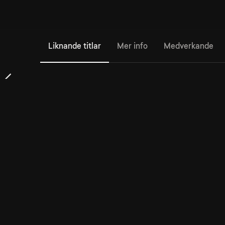
Liknande titlar
Mer info
Medverkande