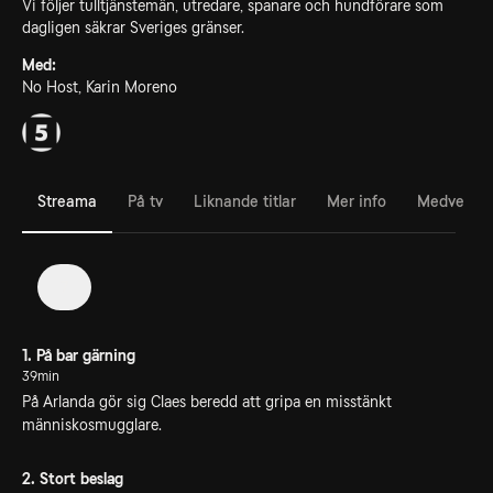
Vi följer tulltjänstemän, utredare, spanare och hundförare som
dagligen säkrar Sveriges gränser.
Med:
No Host, Karin Moreno
Streama
På tv
Liknande titlar
Mer info
Medverka
7
1. På bar gärning
39min
På Arlanda gör sig Claes beredd att gripa en misstänkt
människosmugglare.
2. Stort beslag