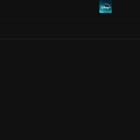
Allmänna villkor
Kun
Integritetspolicy
Pre
Cookiepolicy
Kon