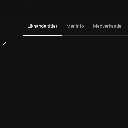
Liknande titlar
Mer info
Medverkande