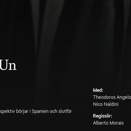
 Un
Med:
Theodoros Angelopo
Nico Naldini
rspektiv börjar i Spanien och slutför
Regissör:
Alberto Morais