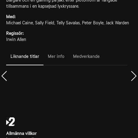
Bärgare och en galning på jakt efter plutonium är fångade
tillsammans i en kapsejsad lyxkryssare.
Med:
Michael Caine, Sally Field, Telly Savalas, Peter Boyle, Jack Warden
Regissör:
Irwin Allen
Liknande titlar
Mer info
Medverkande
Allmänna villkor