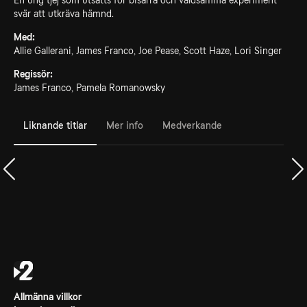
En ung tjej som utsätts för bisarra och våldsamma experiment
svär att utkräva hämnd.
Med:
Allie Gallerani, James Franco, Joe Pease, Scott Haze, Lori Singer
Regissör:
James Franco, Pamela Romanowsky
Liknande titlar
Mer info
Medverkande
Allmänna villkor