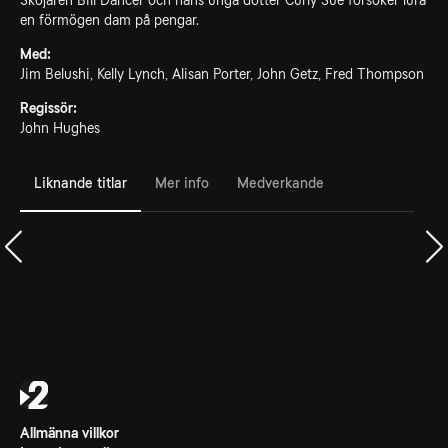
Skojaren Bill Dancer och hans unga dotter Curly Sue försöker lura
en förmögen dam på pengar.
Med:
Jim Belushi, Kelly Lynch, Alisan Porter, John Getz, Fred Thompson
Regissör:
John Hughes
Liknande titlar
Mer info
Medverkande
Allmänna villkor