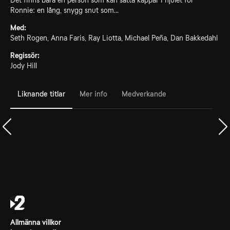
Det finns bara en person som kan sätta käppar i hjulet för
Ronnie: en lång, snygg snut som...
Med:
Seth Rogen, Anna Faris, Ray Liotta, Michael Peña, Dan Bakkedahl
Regissör:
Jody Hill
Liknande titlar
Mer info
Medverkande
Allmänna villkor