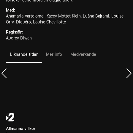
försöker genomföra en olaglig abort.
Med:
Anamaria Vartolomei, Kacey Mottet Klein, Luàna Bajrami, Louise
Orry-Diquéro, Louise Chevillotte
Regissör:
Audrey Diwan
Liknande titlar
Mer info
Medverkande
Allmänna villkor