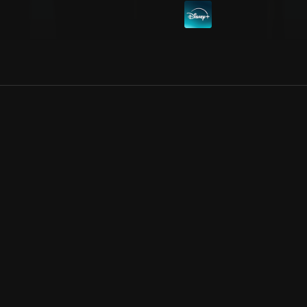
Allmänna villkor
Kun
Integritetspolicy
Pre
Cookiepolicy
Kon