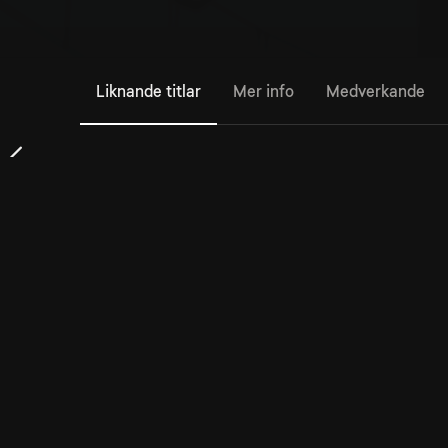
Liknande titlar
Mer info
Medverkande