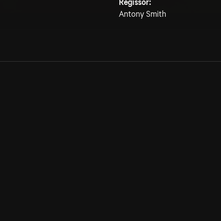
Regissör:
Antony Smith
Allmänna villkor
Kun
Integritetspolicy
Pre
Cookiepolicy
Kon