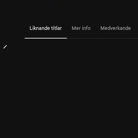
Liknande titlar
Mer info
Medverkande