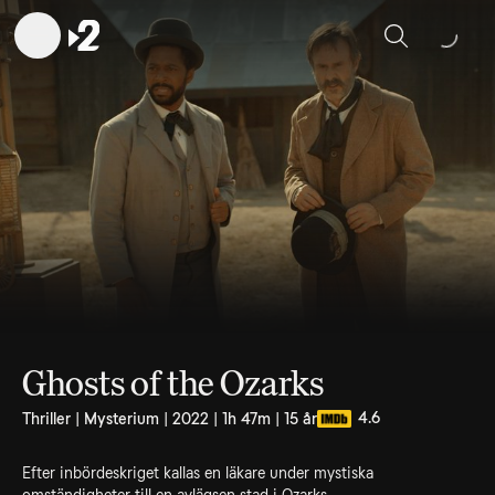
Sök
Ghosts of the Ozarks
4.6
Thriller | Mysterium | 2022 | 1h 47m | 15 år
Efter inbördeskriget kallas en läkare under mystiska