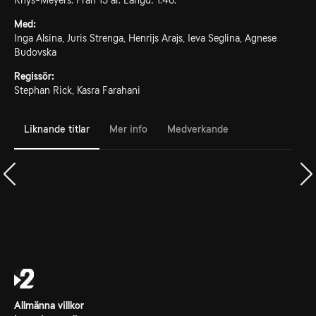
Rhys-Meyers. Från 15 år. Längd: 1.46.
Med:
Inga Alsina, Juris Strenga, Henrijs Arajs, Ieva Seglina, Agnese
Budovska
Regissör:
Stephan Rick, Kasra Farahani
Liknande titlar
Mer info
Medverkande
Allmänna villkor