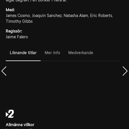
legat begravt i en bunker i flera år.
Med:
James Cosmo, Joaquin Sanchez, Natasha Alam, Eric Roberts,
Timothy Gibbs
Regissör:
Jaime Falero
Liknande titlar
Mer info
Medverkande
Allmänna villkor