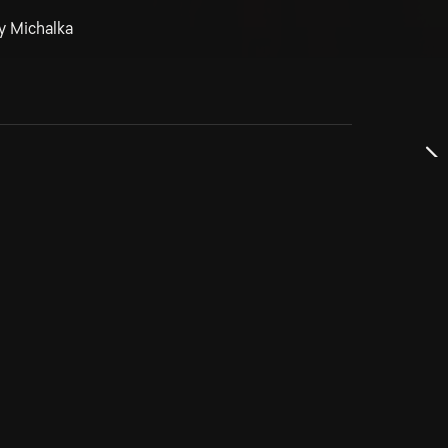
ly Michalka
dservice
ss
takta oss