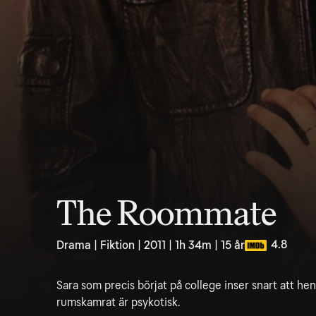
The Roommate
4.8
Drama | Fiktion | 2011 | 1h 34m | 15 år
Sara som precis börjat på college inser snart att he
rumskamrat är psykotisk.