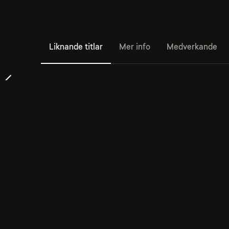
Liknande titlar
Mer info
Medverkande