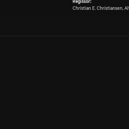
Regissör:
Christian E. Christiansen, A
Allmänna villkor
Kun
Integritetspolicy
Pre
Cookiepolicy
Kon