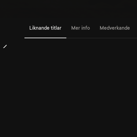
Liknande titlar
Mer info
Medverkande