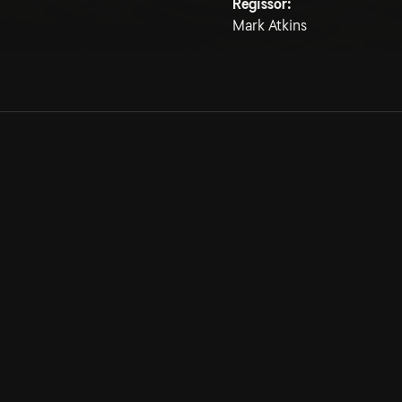
Regissör:
Mark Atkins
Allmänna villkor
Kun
Integritetspolicy
Pre
Cookiepolicy
Kon