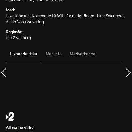
separata äventyr för ett gift par.
Med:
Jake Johnson, Rosemarie DeWitt, Orlando Bloom, Jude Swanberg,
Alicia Van Couvering
Regissör:
Joe Swanberg
Liknande titlar
Mer info
Medverkande
Allmänna villkor