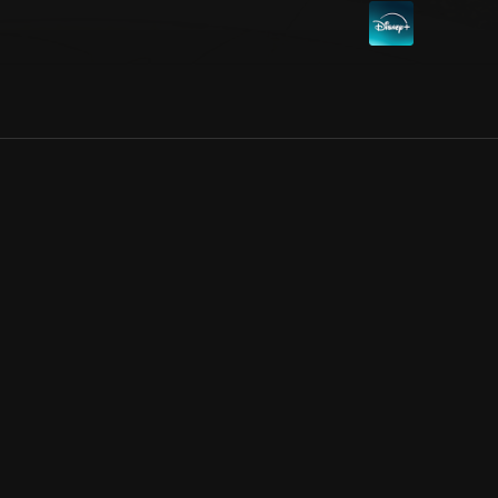
Allmänna villkor
Kun
Integritetspolicy
Pre
Cookiepolicy
Kon