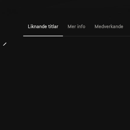
Liknande titlar
Mer info
Medverkande