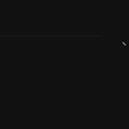
dservice
ss
takta oss