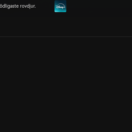
dligaste rovdjur.
Allmänna villkor
Kun
Integritetspolicy
Pre
Cookiepolicy
Kon