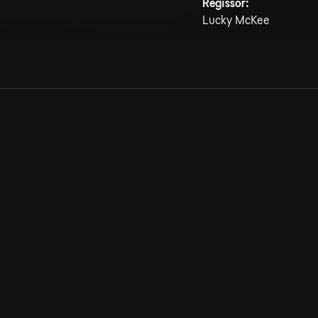
Regissör:
Lucky McKee
Allmänna villkor
Kun
Integritetspolicy
Pre
Cookiepolicy
Kon