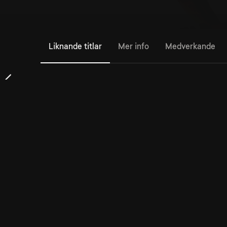
Liknande titlar
Mer info
Medverkande