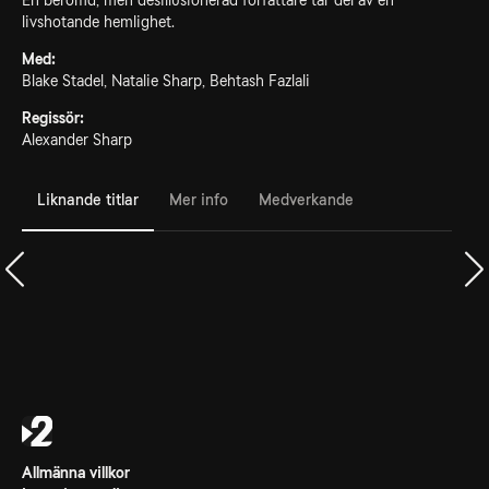
En berömd, men desillusionerad författare tar del av en
livshotande hemlighet.
Med:
Blake Stadel, Natalie Sharp, Behtash Fazlali
Regissör:
Alexander Sharp
Liknande titlar
Mer info
Medverkande
Allmänna villkor