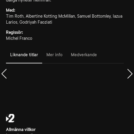
dåliga nyheter hemifrån.
Med:
Tim Roth, Albertine Kotting McMillan, Samuel Bottomley, Iazua
Larios, Godriyah Faoziati
Regissör:
Michel Franco
Liknande titlar
Mer info
Medverkande
Allmänna villkor