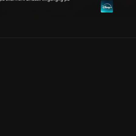
Allmänna villkor
Kun
Integritetspolicy
Pre
Cookiepolicy
Kon