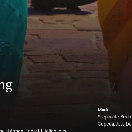
ng
Med:
Stephanie Beatri
Cepeda, Jess D
på skärmen. Endast tillgänglig på