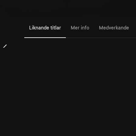
Liknande titlar
Mer info
Medverkande