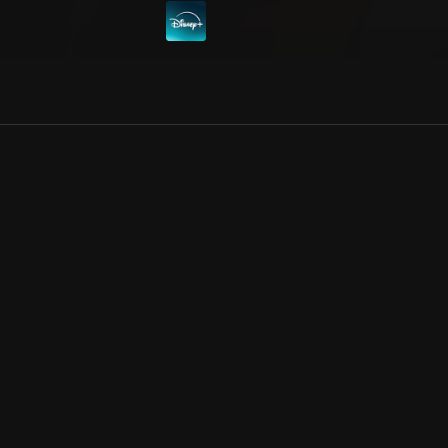
Allmänna villkor
Kun
Integritetspolicy
Pre
Cookiepolicy
Kon