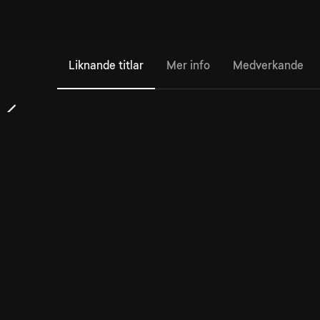
Liknande titlar
Mer info
Medverkande