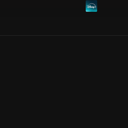
Allmänna villkor
Kun
Integritetspolicy
Pre
Cookiepolicy
Kon