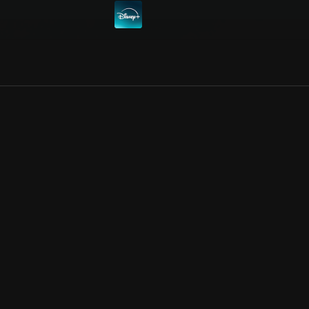
Allmänna villkor
Kun
Integritetspolicy
Pre
Cookiepolicy
Kon