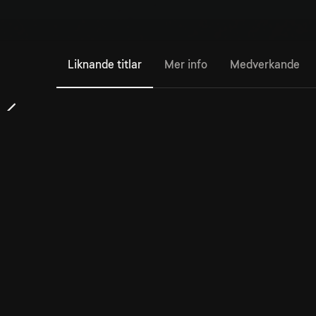
Liknande titlar
Mer info
Medverkande