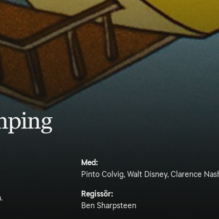
mping
Med:
Pinto Colvig, Walt Disney, Clarence Nas
Regissör:
.
Ben Sharpsteen