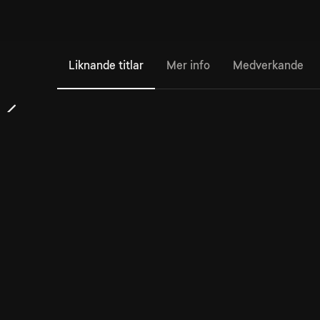
Liknande titlar
Mer info
Medverkande