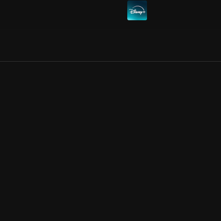
Allmänna villkor
Kun
Integritetspolicy
Pre
Cookiepolicy
Kon