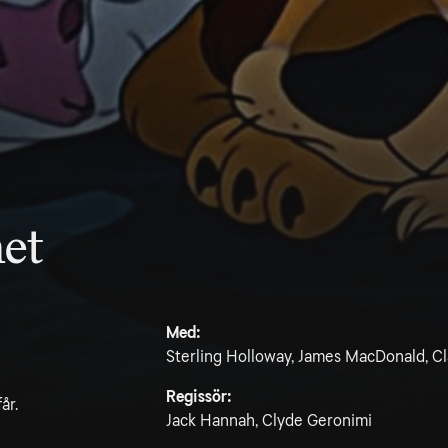
net
Med:
Sterling Holloway, James MacDonald, Cl
Regissör:
år.
Jack Hannah, Clyde Geronimi