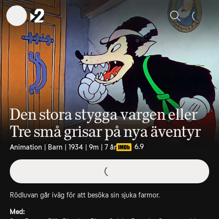
Sök
Den stora stygga vargen eller
Tre små grisar på nya äventyr
6.9
Animation | Barn | 1934 | 9m | 7 år
Rödluvan går iväg för att besöka sin sjuka farmor.
Med: