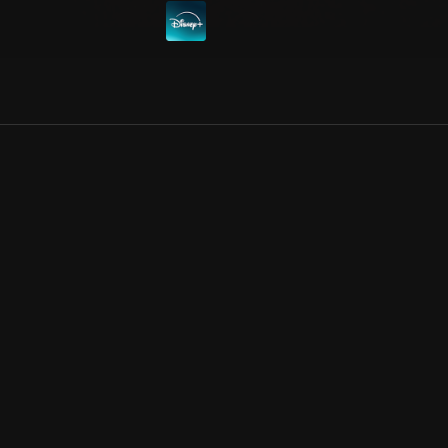
Allmänna villkor
Kun
Integritetspolicy
Pre
Cookiepolicy
Kon