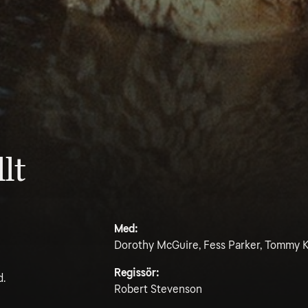
llt
Med:
Dorothy McGuire, Fess Parker, Tommy Ki
Regissör:
d.
Robert Stevenson