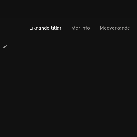
Liknande titlar
Mer info
Medverkande