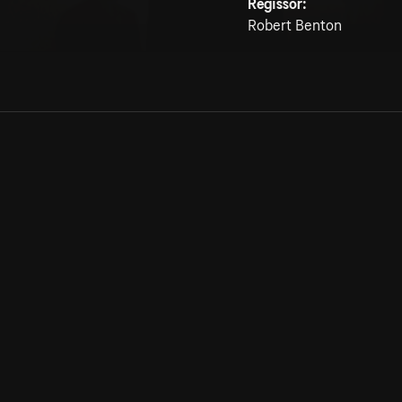
Regissör:
Robert Benton
Allmänna villkor
Kun
Integritetspolicy
Pre
Cookiepolicy
Kon