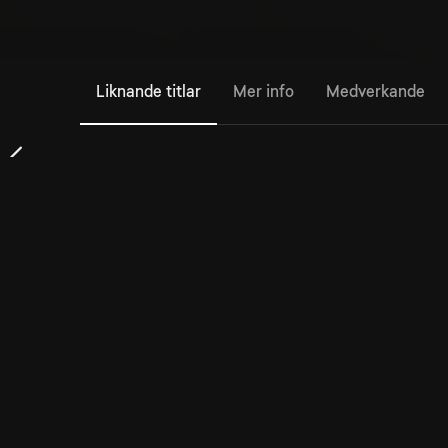
Liknande titlar
Mer info
Medverkande