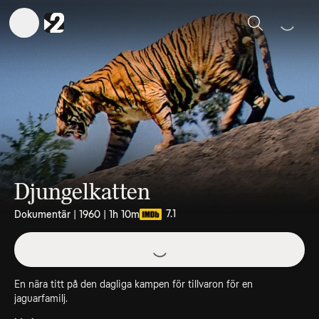
Sök
Djungelkatten
7.1
Dokumentär | 1960 | 1h 10m
En nära titt på den dagliga kampen för tillvaron för en
jaguarfamilj.