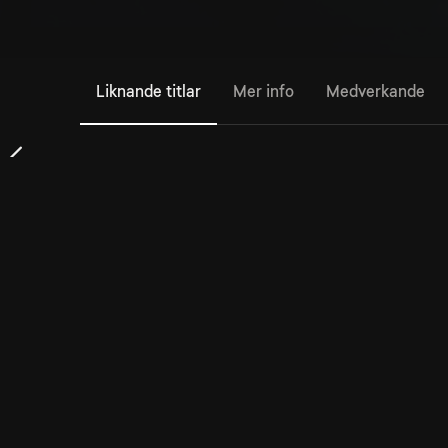
Liknande titlar
Mer info
Medverkande