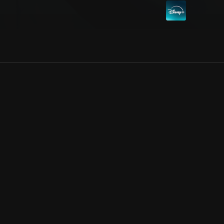
Allmänna villkor
Kun
Integritetspolicy
Pre
Cookiepolicy
Kon