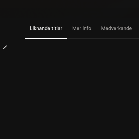
Liknande titlar
Mer info
Medverkande