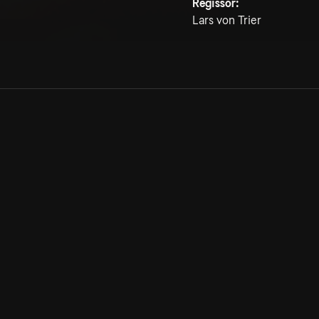
Regissör:
Lars von Trier
Allmänna villkor
Kun
Integritetspolicy
Pre
Cookiepolicy
Kon