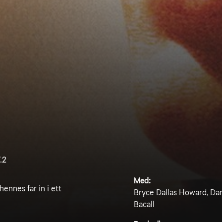
.2
Med:
ennes far in i ett
Bryce Dallas Howard, Dan
Bacall