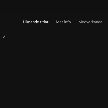
Liknande titlar
Mer info
Medverkande