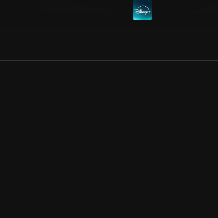
Allmänna villkor
Kun
Integritetspolicy
Pre
Cookiepolicy
Kon