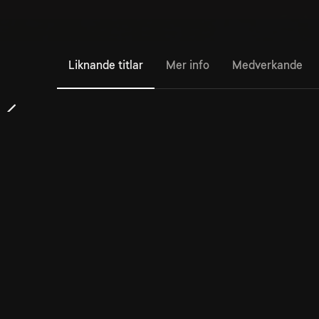
Liknande titlar
Mer info
Medverkande