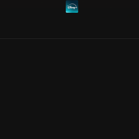
Allmänna villkor
Kun
Integritetspolicy
Pre
Cookiepolicy
Kon