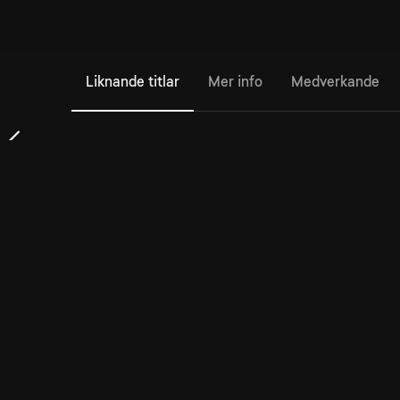
Liknande titlar
Mer info
Medverkande