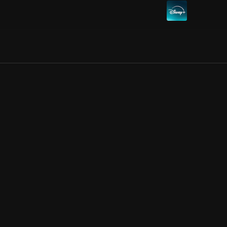
Allmänna villkor
Kun
Integritetspolicy
Pre
Cookiepolicy
Kon