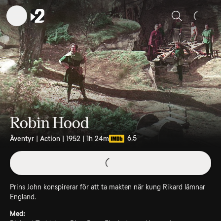
Sök
Robin Hood
6.5
Äventyr | Action | 1952 | 1h 24m
Prins John konspirerar för att ta makten när kung Rikard lämnar
England.
Med: