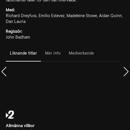
täckmantel faller för den han övervakar.
Med:
Richard Dreyfuss, Emilio Estevez, Madeleine Stowe, Aidan Quinn,
Dan Lauria
Regissör:
John Badham
Liknande titlar
Mer info
Medverkande
Allmänna villkor