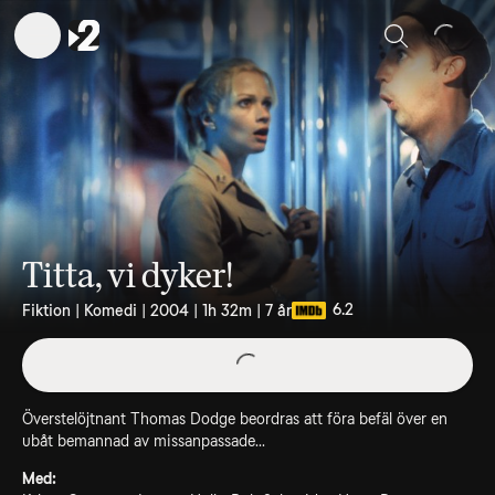
Sök
Titta, vi dyker!
6.2
Fiktion | Komedi | 2004 | 1h 32m | 7 år
Överstelöjtnant Thomas Dodge beordras att föra befäl över en
ubåt bemannad av missanpassade...
Med: